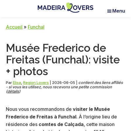
Skip
Skip
Skip
Menu
to
to
to
Madeira
Pour
main
primary
footer
Lovers
réveiller
content
sidebar
Accueil
»
Funchal
vos
sens
Musée Frederico de
à
Madère
Freitas (Funchal): visite
+ photos
Par
Elisa
,
Region Lovers
|
2026-06-05
|
contient des liens affiliés
- si vous les utilisez, nous recevons une petite commission
(
détails
)
Nous vous recommandons de
visiter le Musée
Frederico de Freitas à Funchal
. À l’origine lieu de
résidence des
comtes de Calçada
, cette maison