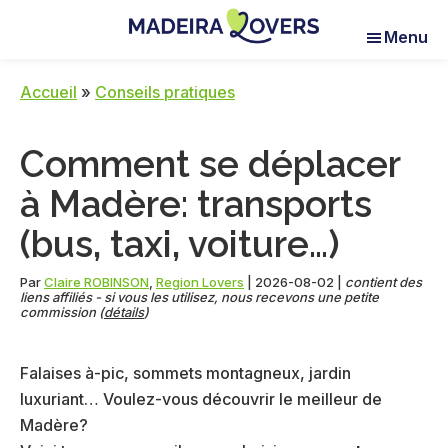
Skip
Skip
Skip
Menu
to
to
to
Madeira
Pour
main
primary
footer
Lovers
réveiller
content
sidebar
Accueil
»
Conseils pratiques
vos
sens
Comment se déplacer
à
Madère
à Madère: transports
(bus, taxi, voiture…)
Par
Claire ROBINSON
,
Region Lovers
|
2026-08-02
|
contient des
liens affiliés - si vous les utilisez, nous recevons une petite
commission (
détails
)
Falaises à-pic, sommets montagneux, jardin
luxuriant… Voulez-vous découvrir le meilleur de
Madère?