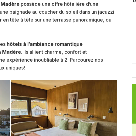
b
e
Madère
possède une offre hôtelière d’une
’une baignade au coucher du soleil dans un jacuzzi
r en tête à tête sur une terrasse panoramique, ou
des
hôtels à l’ambiance romantique
 à Madère
. Ils allient charme, confort et
e expérience inoubliable à 2. Parcourez nos
S
ux uniques!
th
w