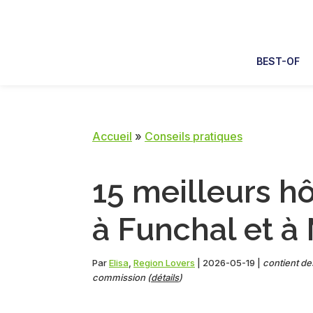
Skip
Skip
Skip
Skip
to
to
to
to
primary
main
primary
footer
BEST-OF
navigation
content
sidebar
Accueil
»
Conseils pratiques
15 meilleurs h
à Funchal et à
Par
Elisa
,
Region Lovers
|
2026-05-19
|
contient des
commission (
détails
)