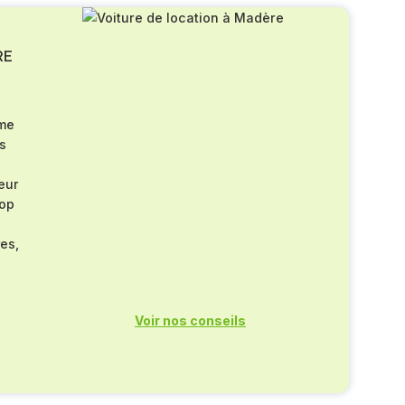
RE
rme
s
eur
rop
res,
Voir nos conseils