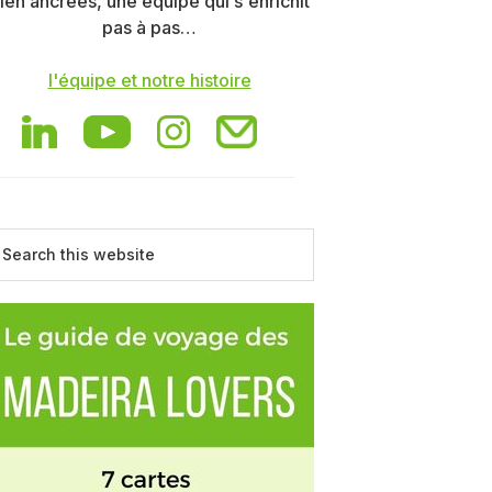
ien ancrées, une équipe qui s'enrichit
pas à pas…
l'équipe et notre histoire
earch
is
ebsite