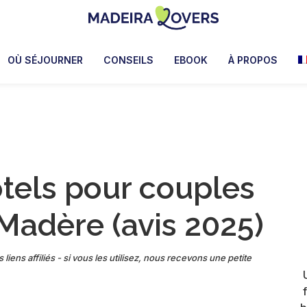
Madeira
Pour
Lovers
réveiller
OÙ SÉJOURNER
CONSEILS
EBOOK
À PROPOS
vos
sens
à
Madère
ôtels pour couples
 Madère (avis 2025)
 liens affiliés - si vous les utilisez, nous recevons une petite