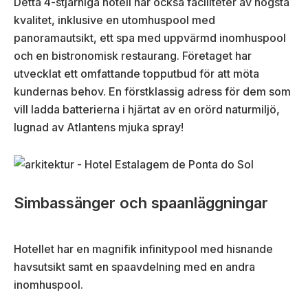
Detta 4-stjärniga hotell har också faciliteter av högsta
kvalitet, inklusive en utomhuspool med
panoramautsikt, ett spa med uppvärmd inomhuspool
och en bistronomisk restaurang. Företaget har
utvecklat ett omfattande topputbud för att möta
kundernas behov. En förstklassig adress för dem som
vill ladda batterierna i hjärtat av en orörd naturmiljö,
lugnad av Atlantens mjuka spray!
Simbassänger och spaanläggningar
Hotellet har en magnifik infinitypool med hisnande
havsutsikt samt en spaavdelning med en andra
inomhuspool.