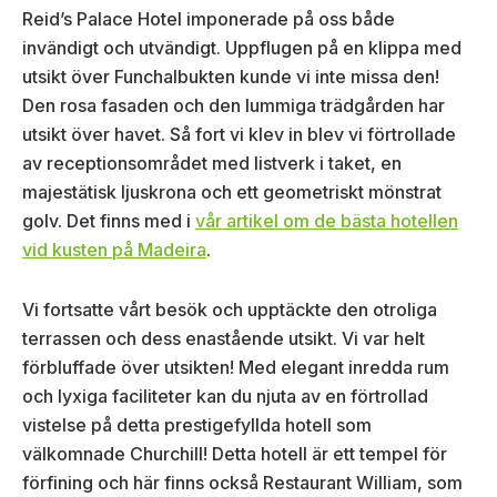
Reid’s Palace Hotel imponerade på oss både
invändigt och utvändigt. Uppflugen på en klippa med
utsikt över Funchalbukten kunde vi inte missa den!
Den rosa fasaden och den lummiga trädgården har
utsikt över havet. Så fort vi klev in blev vi förtrollade
av receptionsområdet med listverk i taket, en
majestätisk ljuskrona och ett geometriskt mönstrat
golv. Det finns med i
vår artikel om de bästa hotellen
vid kusten på Madeira
.
Vi fortsatte vårt besök och upptäckte den otroliga
terrassen och dess enastående utsikt. Vi var helt
förbluffade över utsikten! Med elegant inredda rum
och lyxiga faciliteter kan du njuta av en förtrollad
vistelse på detta prestigefyllda hotell som
välkomnade Churchill! Detta hotell är ett tempel för
förfining och här finns också Restaurant William, som