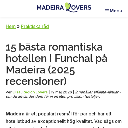
Skip
Skip
Skip
Menu
to
to
to
Madeira
Pour
main
primary
footer
Lovers
réveiller
content
sidebar
Hem
»
Praktiska råd
vos
sens
15 bästa romantiska
à
Madère
hotellen i Funchal på
Madeira (2025
recensioner)
Per
Elisa
,
Region Lovers
|
19 maj 2026
|
innehåller affiliate-länkar -
om du använder dem får vi en liten provision (
detaljer
)
Madeira
är ett populärt resmål för par och har ett
hotellutbud av exceptionellt hög kvalitet. Vad sägs om