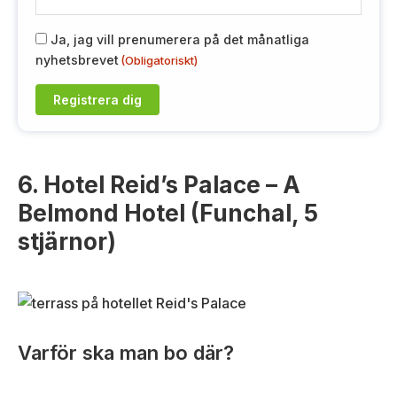
-
p
R
Ja, jag vill prenumerera på det månatliga
o
nyhetsbrevet
(Obligatoriskt)
G
s
P
t
D
(
(
O
O
b
b
li
6. Hotel Reid’s Palace – A
l
g
i
Belmond Hotel (Funchal, 5
a
g
t
stjärnor)
a
o
t
ri
o
s
r
k
i
t)
s
Varför ska man bo där?
k
t
)