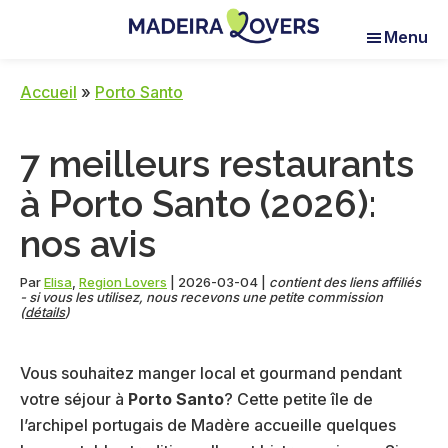
Skip
Skip
Skip
Menu
to
to
to
Madeira
Pour
main
primary
footer
Lovers
réveiller
content
sidebar
Accueil
»
Porto Santo
vos
sens
7 meilleurs restaurants
à
Madère
à Porto Santo (2026):
nos avis
Par
Elisa
,
Region Lovers
|
2026-03-04
|
contient des liens affiliés
- si vous les utilisez, nous recevons une petite commission
(
détails
)
Vous souhaitez manger local et gourmand pendant
votre séjour à
Porto Santo
? Cette petite île de
l’archipel portugais de Madère accueille quelques