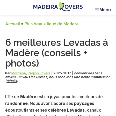
Skip
Skip
Skip
Menu
to
to
to
Madeira
Pour
main
primary
footer
Lovers
réveiller
content
sidebar
Accueil
»
Plus beaux lieux de Madere
vos
sens
6 meilleures Levadas à
à
Madère
Madère (conseils +
photos)
Par
Morgane
,
Region Lovers
|
2025-11-17
|
contient des liens
affiliés - si vous les utilisez, nous recevons une petite commission
(
détails
)
L’île de
Madère
est un joyau pour les amateurs de
randonnée
. Nous avons adoré ses
paysages
époustouflants et ses
célèbres Levadas
, canaux