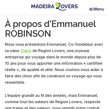
Skip
Skip
Menu
to
to
Madeira
Pour
main
footer
Lovers
À propos d’Emmanuel
réveiller
content
vos
ROBINSON
sens
à
Nous vous présentons Emmanuel, Co-fondateur avec
Madère
sa sœur
Claire
de Region Lovers, une joyeuse
entreprise qui voyage dans le monde depuis plus de
10 ans pour vous apporter une information « certifiée
réelle », de qualité et utile. Nous voulons vous aider à
faire des choix afin de construire un voyage qui vous
ressemble.
L’équipe grandit au fil des années, mais Emmanuel,
comme tous les auteurs de Region Lovers, respecte
une trame et des valeurs, pour remplir notre contrat