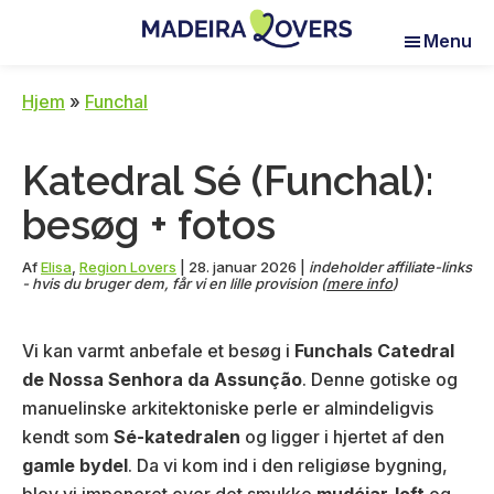
Skip
Skip
Skip
Menu
to
to
to
Madeira
Pour
main
primary
footer
Lovers
réveiller
content
sidebar
Hjem
»
Funchal
vos
sens
Katedral Sé (Funchal):
à
Madère
besøg + fotos
Af
Elisa
,
Region Lovers
|
28. januar 2026
|
indeholder affiliate-links
- hvis du bruger dem, får vi en lille provision (
mere info
)
Vi kan varmt anbefale et besøg i
Funchals
Catedral
de Nossa Senhora da Assunção
. Denne gotiske og
manuelinske arkitektoniske perle er
almindeligvis
kendt som
Sé-katedralen
og ligger i hjertet af den
gamle bydel
. Da vi kom ind i den religiøse bygning,
blev vi imponeret over det smukke
mudéjar-loft
og