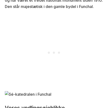
og har været et fredet nationalt monument siden 1910.
Den står majestætisk i den gamle bydel i Funchal.
Vores yndlingsøjeblikke