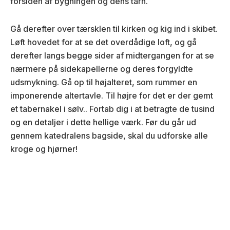
forsiden af bygningen og dens tårn.
Gå derefter over tærsklen til kirken og kig ind i skibet.
Løft hovedet for at se det overdådige loft, og gå
derefter langs begge sider af midtergangen for at se
nærmere på sidekapellerne og deres forgyldte
udsmykning. Gå op til højalteret, som rummer en
imponerende altertavle. Til højre for det er der gemt
et tabernakel i sølv.
. Fortab dig i at betragte de tusind
og en detaljer i dette hellige værk. Før du går ud
gennem katedralens bagside, skal du udforske alle
kroge og hjørner!