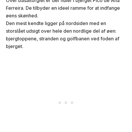
Over basaltorglet er der huler i bjerget Pico de Ana
Ferreira. De tilbyder en ideel ramme for at indfange
øens skønhed.
Den mest kendte ligger på nordsiden med en
storslået udsigt over hele den nordlige del af øen:
bjergtoppene, stranden og golfbanen ved foden af
bjerget.