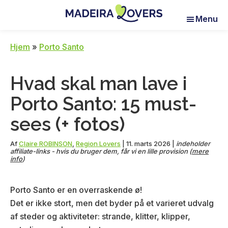
Skip
Skip
Skip
Menu
to
to
to
Madeira
Pour
main
primary
footer
Lovers
réveiller
content
sidebar
Hjem
»
Porto Santo
vos
sens
Hvad skal man lave i
à
Madère
Porto Santo: 15 must-
sees (+ fotos)
Af
Claire ROBINSON
,
Region Lovers
|
11. marts 2026
|
indeholder
affiliate-links - hvis du bruger dem, får vi en lille provision (
mere
info
)
Porto Santo er en overraskende ø!
Det er ikke stort, men det byder på et varieret udvalg
af steder og aktiviteter: strande, klitter, klipper,