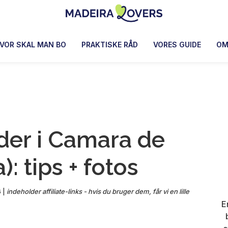
Madeira
Pour
Lovers
réveiller
VOR SKAL MAN BO
PRAKTISKE RÅD
VORES GUIDE
O
vos
sens
à
Madère
der i Camara de
: tips + fotos
6
|
indeholder affiliate-links - hvis du bruger dem, får vi en lille
E