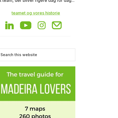
t team, der bliver rigere dag for dag...
teamet og vores historie
earch
is
ebsite