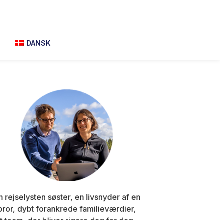
M
DANSK
Primary
Sidebar
n rejselysten søster, en livsnyder af en
bror, dybt forankrede familieværdier,