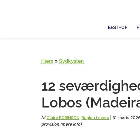
Skip
Skip
Skip
Skip
to
to
to
to
primary
main
primary
footer
BEST-OF
H
navigation
content
sidebar
Hjem
»
Sydkysten
12 seværdighe
Lobos (Madeira)
Af
Claire ROBINSON
,
Region Lovers
|
31. marts 202
provision (
mere info
)