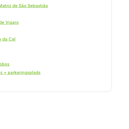
 Matriz de São Sebastião
de Vigaro
o da Cal
Lobos
s + parkeringsplads