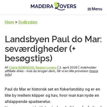
Skip
Skip
Skip
Menu
to
to
to
Madeira
Pour
main
primary
footer
Lovers
réveiller
content
sidebar
Hjem
»
Sydkysten
vos
sens
Landsbyen Paul do Mar:
à
Madère
seværdigheder (+
besøgstips)
Af
Claire ROBINSON
,
Region Lovers
|
2. april 2026
|
indeholder
affiliate-links - hvis du bruger dem, får vi en lille provision (
mere
info
)
Paul do Mar er historisk set en fiskerlandsby og er en
lille by mellem klipper og hav, hvor man kan nyde en
afslappende spadseretur.