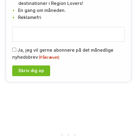
destinationer i Region Lovers!
En gang om måneden.
Reklamefri
E
-
m
R
Ja, jeg vil gerne abonnere på det månedlige
a
nyhedsbrev
(Påkrævet)
G
i
P
l
D
(
(
P
P
å
å
kr
k
æ
r
v
æ
et
v
)
e
t