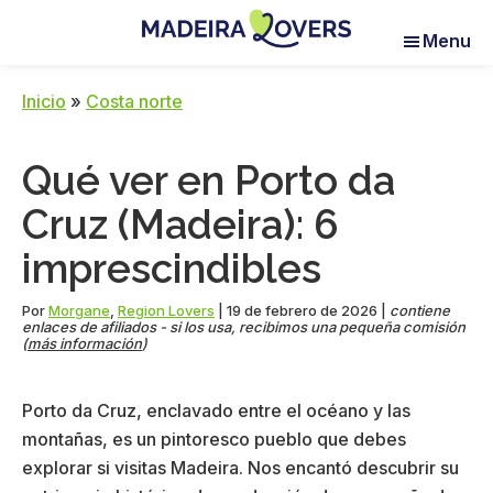
Skip
Skip
Skip
Menu
to
to
to
Madeira
Pour
main
primary
footer
Lovers
réveiller
content
sidebar
Inicio
»
Costa norte
vos
sens
Qué ver en Porto da
à
Madère
Cruz (Madeira): 6
imprescindibles
Por
Morgane
,
Region Lovers
|
19 de febrero de 2026
|
contiene
enlaces de afiliados - si los usa, recibimos una pequeña comisión
(
más información
)
Porto da Cruz, enclavado entre el océano y las
montañas, es un pintoresco pueblo que debes
explorar si visitas Madeira. Nos encantó descubrir su