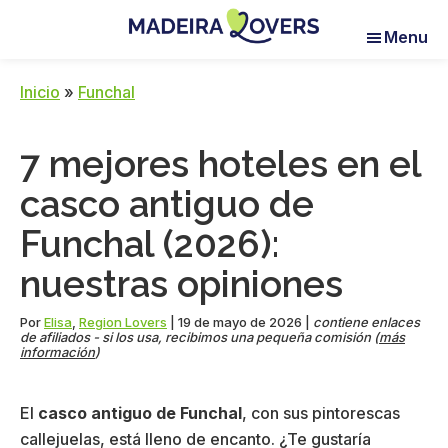
Skip
Skip
Skip
Menu
to
to
to
Madeira
Pour
main
primary
footer
Lovers
réveiller
content
sidebar
Inicio
»
Funchal
vos
sens
7 mejores hoteles en el
à
Madère
casco antiguo de
Funchal (2026):
nuestras opiniones
Por
Elisa
,
Region Lovers
|
19 de mayo de 2026
|
contiene enlaces
de afiliados - si los usa, recibimos una pequeña comisión (
más
información
)
El
casco antiguo de Funchal
, con sus pintorescas
callejuelas, está lleno de encanto. ¿Te gustaría