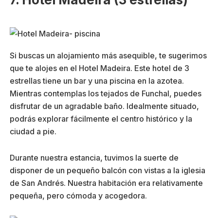
l
c
i
t
g
r
a
ó
t
o
n
Si buscas un alojamiento más asequible, te sugerimos
r
i
que te alojes en el Hotel Madeira. Este hotel de 3
i
c
estrellas tiene un bar y una piscina en la azotea.
o
o
)
Mientras contemplas los tejados de Funchal, puedes
(
disfrutar de un agradable baño. Idealmente situado,
O
podrás explorar fácilmente el centro histórico y la
b
ciudad a pie.
li
g
a
Durante nuestra estancia, tuvimos la suerte de
t
disponer de un pequeño balcón con vistas a la iglesia
o
de San Andrés. Nuestra habitación era relativamente
ri
pequeña, pero cómoda y acogedora.
o
)