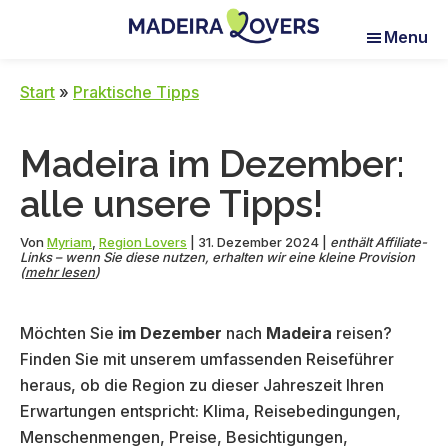
Skip
Skip
Skip
Menu
to
to
to
Madeira
Pour
main
primary
footer
Lovers
réveiller
content
sidebar
Start
»
Praktische Tipps
vos
sens
Madeira im Dezember:
à
Madère
alle unsere Tipps!
Von
Myriam
,
Region Lovers
|
31. Dezember 2024
|
enthält Affiliate-
Links – wenn Sie diese nutzen, erhalten wir eine kleine Provision
(
mehr lesen
)
Möchten Sie
im Dezember
nach
Madeira
reisen?
Finden Sie mit unserem umfassenden Reiseführer
heraus, ob die Region zu dieser Jahreszeit Ihren
Erwartungen entspricht: Klima, Reisebedingungen,
Menschenmengen, Preise, Besichtigungen,