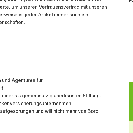
F
rte, um unseren Vertrauensvertrag mit unseren
erweise ist jeder Artikel immer auch ein
enschaften.
S
th
w
 und Agenturen für
lt
n einer als gemeinnützig anerkannten Stiftung.
ankenversicherungsunternehmen.
 aufgesprungen und will nicht mehr von Bord