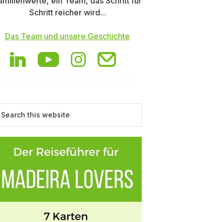
amilienwerte, ein Team, das Schritt für
Schritt reicher wird...
Das Team und unsere Geschichte
earch
is
ebsite