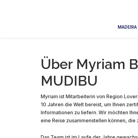
Skip
Skip
Skip
Skip
to
to
to
to
primary
main
primary
footer
MADEIRA
navigation
content
sidebar
Über Myriam 
MUDIBU
Myriam ist Mitarbeiterin von Region Lover
10 Jahren die Welt bereist, um Ihnen zertif
Informationen zu liefern. Wir möchten Ihn
eine Reise zusammenstellen können, die z
Das Team ist im Laufe der Jahre gewachse