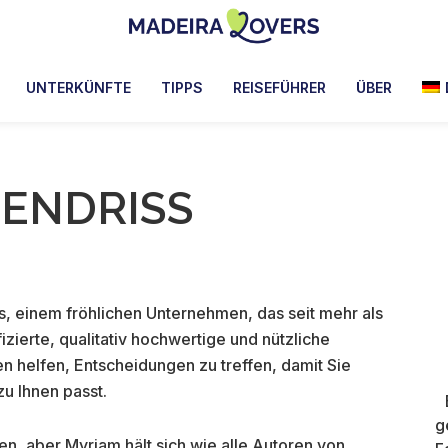
Madeira
Pour
Lovers
réveiller
UNTERKÜNFTE
TIPPS
REISEFÜHRER
ÜBER
vos
sens
à
BENDRISS
Madère
s, einem fröhlichen Unternehmen, das seit mehr als
izierte, qualitativ hochwertige und nützliche
en helfen, Entscheidungen zu treffen, damit Sie
u Ihnen passt.
g
n, aber Myriam hält sich wie alle Autoren von