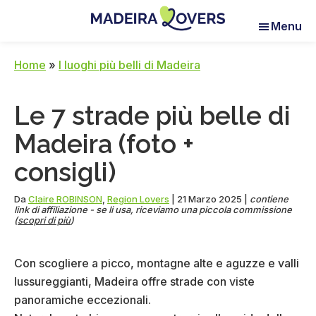
Skip
Skip
Skip
Menu
to
to
to
Madeira
Pour
main
primary
footer
Lovers
réveiller
content
sidebar
Home
»
I luoghi più belli di Madeira
vos
sens
Le 7 strade più belle di
à
Madère
Madeira (foto +
consigli)
Da
Claire ROBINSON
,
Region Lovers
|
21 Marzo 2025
|
contiene
link di affiliazione - se li usa, riceviamo una piccola commissione
(
scopri di più
)
Con scogliere a picco, montagne alte e aguzze e valli
lussureggianti, Madeira offre strade con viste
panoramiche eccezionali.