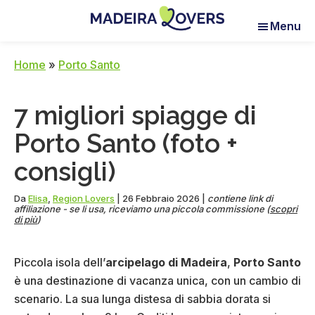
Skip
Skip
Skip
Menu
to
to
to
Madeira
Pour
main
primary
footer
Lovers
réveiller
content
sidebar
Home
»
Porto Santo
vos
sens
7 migliori spiagge di
à
Madère
Porto Santo (foto +
consigli)
Da
Elisa
,
Region Lovers
|
26 Febbraio 2026
|
contiene link di
affiliazione - se li usa, riceviamo una piccola commissione (
scopri
di più
)
Piccola isola dell’
arcipelago di Madeira
,
Porto Santo
è una destinazione di vacanza unica, con un cambio di
scenario. La sua lunga distesa di sabbia dorata si